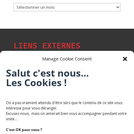
Archives
LIENS EXTERNES
Manage Cookie Consent
Salut c'est nous...
Les p'tits citoyens de Mont-Saint-Martin
Les Cookies !
Trail Saintmartinois Daniel FEITE
On a pas vraiment attendu d'être sûrs que le contenu de ce site vous
intéresse pour vous déranger.
Karaté Mont Saint Martin
Excusez-nous, mais on aimerait bien vous accompagner pendant votre
Terres de mercy - Complexe sportif
visite...
C'est OK pour vous ?