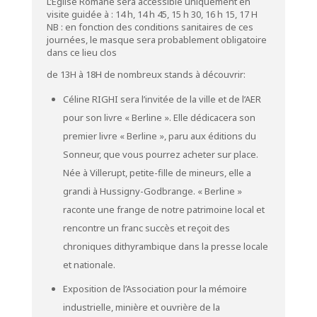
L’Eglise Romane sera accessible uniquement en
visite guidée à : 14 h, 14 h 45, 15 h 30, 16 h 15, 17 H
NB : en fonction des conditions sanitaires de ces
journées, le masque sera probablement obligatoire
dans ce lieu clos
de 13H à 18H de nombreux stands à découvrir:
Céline RIGHI sera l’invitée de la ville et de l’AER
pour son livre « Berline ». Elle dédicacera son
premier livre « Berline », paru aux éditions du
Sonneur, que vous pourrez acheter sur place.
Née à Villerupt, petite-fille de mineurs, elle a
grandi à Hussigny-Godbrange. « Berline »
raconte une frange de notre patrimoine local et
rencontre un franc succès et reçoit des
chroniques dithyrambique dans la presse locale
et nationale.
Exposition de l’Association pour la mémoire
industrielle, minière et ouvrière de la