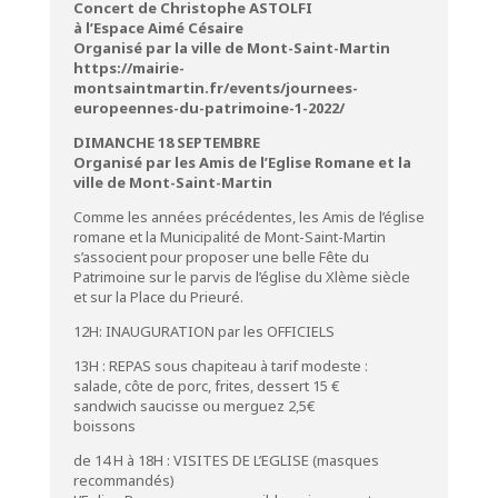
Concert de Christophe ASTOLFI
à l’Espace Aimé Césaire
Organisé par la ville de Mont-Saint-Martin
https://mairie-
montsaintmartin.fr/events/journees-
europeennes-du-patrimoine-1-2022/
DIMANCHE 18 SEPTEMBRE
Organisé par les Amis de l’Eglise Romane et la
ville de Mont-Saint-Martin
Comme les années précédentes, les Amis de l’église
romane et la Municipalité de Mont-Saint-Martin
s’associent pour proposer une belle Fête du
Patrimoine sur le parvis de l’église du Xlème siècle
et sur la Place du Prieuré.
12H: INAUGURATION par les OFFICIELS
13H : REPAS sous chapiteau à tarif modeste :
salade, côte de porc, frites, dessert 15 €
sandwich saucisse ou merguez 2,5€
boissons
de 14 H à 18H : VISITES DE L’EGLISE (masques
recommandés)