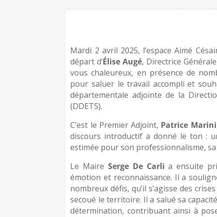
Mardi 2 avril 2025, l’espace Aimé Césai
départ d’
Élise Augé
, Directrice Général
vous chaleureux, en présence de nomb
pour saluer le travail accompli et souha
départementale adjointe de la Directio
(DDETS).
C’est le Premier Adjoint,
Patrice Marini
discours introductif a donné le ton : 
estimée pour son professionnalisme, sa
Le Maire
Serge De Carli
a ensuite pri
émotion et reconnaissance. Il a soulig
nombreux défis, qu’il s’agisse des crise
secoué le territoire. Il a salué sa capacit
détermination, contribuant ainsi à pos