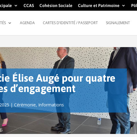
cipale
CCAS
Cohésion Sociale
Culture et Patrimoine
Pôl
TÉS
AGENDA
CARTES D’IDENTITÉ / PASSEPORT
SIGNALEMENT
cie Élise Augé pour quatre
es d’engagement
 2025
|
Cérémonie
,
Informations