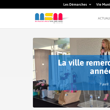
Les Démarches
Vie Muni
ACTUALI
La ville remer
anné
7 avril