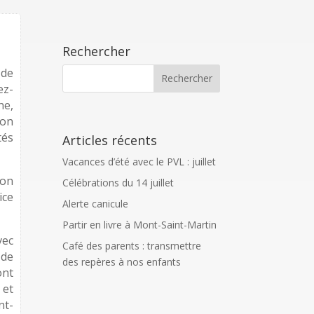
Rechercher
 de
ez-
ne,
ion
tés
Articles récents
Vacances d’été avec le PVL : juillet
Son
Célébrations du 14 juillet
ice
Alerte canicule
Partir en livre à Mont-Saint-Martin
ec
Café des parents : transmettre
 de
des repères à nos enfants
ont
 et
nt-