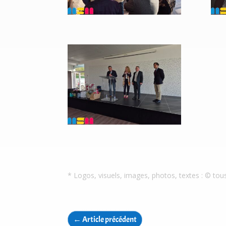
* Logos, visuels, images, photos, textes : © tou
←
Article précédent