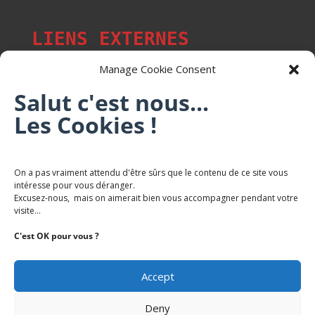
LIENS EXTERNES
Manage Cookie Consent
Salut c'est nous...
Les p'tits citoyens de Mont-Saint-Martin
Les Cookies !
Trail Saintmartinois Daniel FEITE
On a pas vraiment attendu d'être sûrs que le contenu de ce site vous
intéresse pour vous déranger.
Karaté Mont Saint Martin
Excusez-nous, mais on aimerait bien vous accompagner pendant votre
Terres de mercy - Complexe sportif
visite...
C'est OK pour vous ?
Accept
Deny