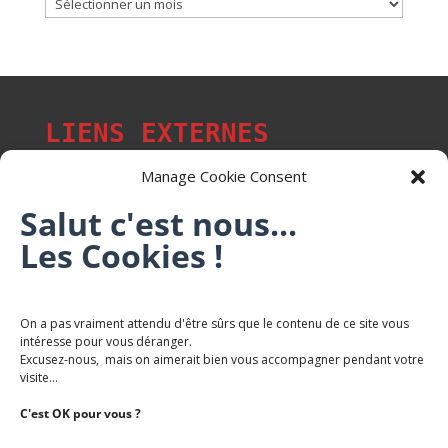
Archives
LIENS EXTERNES
Manage Cookie Consent
Salut c'est nous...
Les p'tits citoyens de Mont-Saint-Martin
Les Cookies !
Trail Saintmartinois Daniel FEITE
On a pas vraiment attendu d'être sûrs que le contenu de ce site vous
intéresse pour vous déranger.
Karaté Mont Saint Martin
Excusez-nous, mais on aimerait bien vous accompagner pendant votre
Terres de mercy - Complexe sportif
visite...
C'est OK pour vous ?