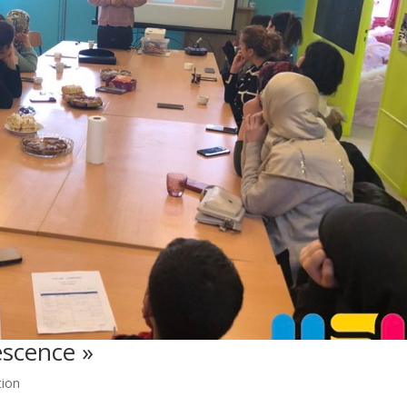
escence »
tion