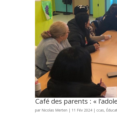
Café des parents : « l’adol
par
Nicolas Merten
|
11 Fév 2024
|
ccas
,
Éduca