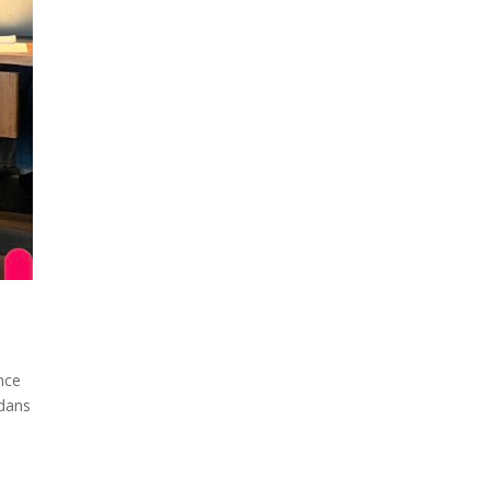
nce
 dans