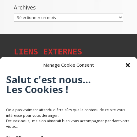
Archives
Archives
LIENS EXTERNES
Manage Cookie Consent
Salut c'est nous...
Les p'tits citoyens de Mont-Saint-Martin
Les Cookies !
Trail Saintmartinois Daniel FEITE
On a pas vraiment attendu d'être sûrs que le contenu de ce site vous
intéresse pour vous déranger.
Karaté Mont Saint Martin
Excusez-nous, mais on aimerait bien vous accompagner pendant votre
Terres de mercy - Complexe sportif
visite...