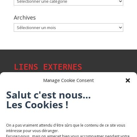
Catégories
Archives
Archives
LIENS EXTERNES
Manage Cookie Consent
Salut c'est nous...
Les p'tits citoyens de Mont-Saint-Martin
Les Cookies !
Trail Saintmartinois Daniel FEITE
On a pas vraiment attendu d'être sûrs que le contenu de ce site vous
intéresse pour vous déranger.
Karaté Mont Saint Martin
Excusez-nous, mais on aimerait bien vous accompagner pendant votre