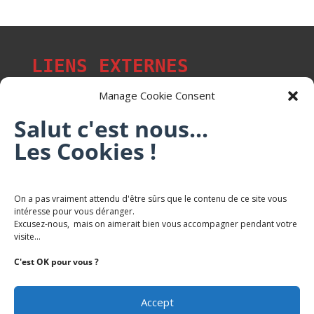
LIENS EXTERNES
Manage Cookie Consent
Salut c'est nous...
Les Cookies !
Les p'tits citoyens de Mont-Saint-Martin
Trail Saintmartinois Daniel FEITE
On a pas vraiment attendu d'être sûrs que le contenu de ce site vous
intéresse pour vous déranger.
Karaté Mont Saint Martin
Excusez-nous, mais on aimerait bien vous accompagner pendant votre
Terres de mercy - Complexe sportif
visite...
C'est OK pour vous ?
Accept