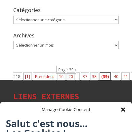
Catégories
Catégories
Archives
Archives
Page 39 /
218
[1]
Précédent
10
20
37
38
(39)
40
41
LIENS EXTERNES
Manage Cookie Consent
Salut c'est nous...
Les p'tits citoyens de Mont-Saint-Martin