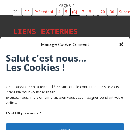
Page 6 /
291
[1]
Précédent
4
5
(6)
7
8
20
30
Suiva
LIENS EXTERNES
Manage Cookie Consent
Salut c'est nous...
Les p'tits citoyens de Mont-Saint-Martin
Les Cookies !
Trail Saintmartinois Daniel FEITE
On a pas vraiment attendu d'être sûrs que le contenu de ce site vous
intéresse pour vous déranger.
Karaté Mont Saint Martin
Excusez-nous, mais on aimerait bien vous accompagner pendant votre
Terres de mercy - Complexe sportif
visite...
C'est OK pour vous ?
Accept