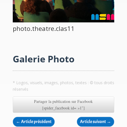
photo.theatre.clas11
Galerie Photo
* Logos, visuels, images, photos, textes : © tous droits
réservés
Partager la publication sur Facebook
[spider_facebook id= »1″]
←
Article précédent
Article suivant
→