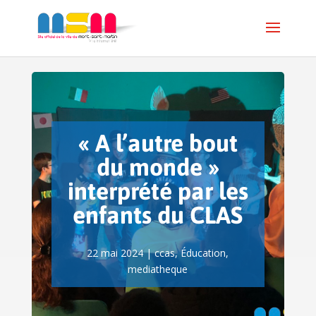
« A l’autre bout
du monde »
interprété par les
enfants du CLAS
22 mai 2024
|
ccas
,
Éducation
,
mediatheque