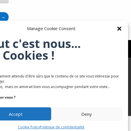
t
→
Manage Cookie Consent
ut c'est nous...
 Cookies !
aiment attendu d'être sûrs que le contenu de ce site vous intéresse pour
Karaté Mont Saint Martin
er.
s, mais on aimerait bien vous accompagner pendant votre visite...
Terres de mercy - Complexe sportif
ur vous ?
Accept
Deny
Cookie Policy
Politique de confidentialité