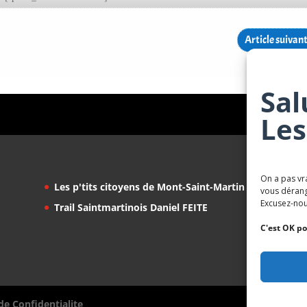
Article suivan
Sal
Les
On a pas vr
Les p'tits citoyens de Mont-Saint-Martin
vous dérang
Excusez-nou
Trail Saintmartinois Daniel FEITE
C'est OK po
de Confidentialite