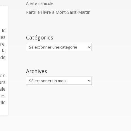
Alerte canicule
Partir en livre à Mont-Saint-Martin
 le
Catégories
des
re.
Catégories
 la
ude
Archives
ion
Archives
urs
ale
ses
lle