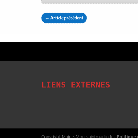
←
Article précédent
LIENS EXTERNES
Copyright Mairie-Montsaintmartin.fr -
Politique 