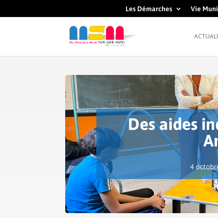
Les Démarches
Vie Muni
ACTUALI
Des aides in
A
4 octobr