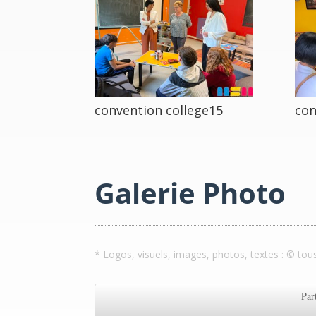
convention college15
con
Galerie Photo
* Logos, visuels, images, photos, textes : © tou
Par