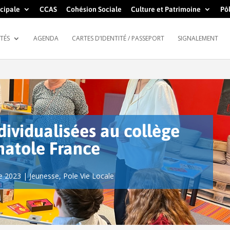
cipale
CCAS
Cohésion Sociale
Culture et Patrimoine
Pôl
TÉS
AGENDA
CARTES D’IDENTITÉ / PASSEPORT
SIGNALEMENT
dividualisées au collège
natole France
e 2023
|
Jeunesse
,
Pole Vie Locale