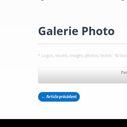
Galerie Photo
* Logos, visuels, images, photos, textes : © tou
Par
←
Article précédent