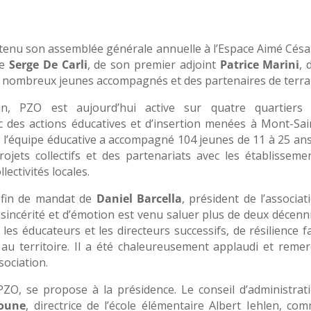
 tenu son assemblée générale annuelle à l’Espace Aimé Césa
re
Serge De Carli
, de son premier adjoint
Patrice Marini
, 
e nombreux jeunes accompagnés et des partenaires de terra
n, PZO est aujourd’hui active sur quatre quartiers
 des actions éducatives et d’insertion menées à Mont-Sai
 l’équipe éducative a accompagné 104 jeunes de 11 à 25 ans
projets collectifs et des partenariats avec les établisseme
llectivités locales.
 fin de mandat de
Daniel Barcella
, président de l’associat
sincérité et d’émotion est venu saluer plus de deux décenn
es éducateurs et les directeurs successifs, de résilience f
au territoire. Il a été chaleureusement applaudi et remerc
sociation.
PZO, se propose à la présidence. Le conseil d’administrat
zoune
, directrice de l’école élémentaire Albert Iehlen, co