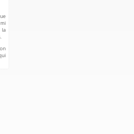
que
rmi
 la
.
son
qui