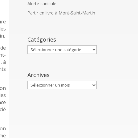
Alerte canicule
Partir en livre à Mont-Saint-Martin
ire
des
in.
Catégories
 de
Catégories
nt-
, à
nts
Archives
Archives
ion
ies
ace
ié
ion
mme