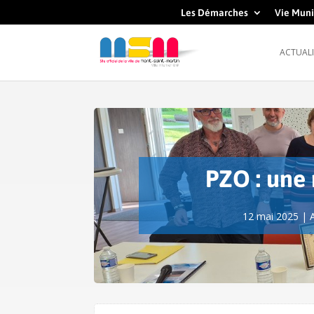
Les Démarches
Vie Muni
ACTUALI
PZO : une 
12 mai 2025
|