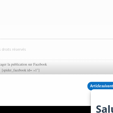
s droits réservés
tager la publication sur Facebook
[spider_facebook id= »1″]
Article suivan
Sal