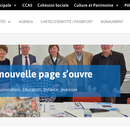
cipale
CCAS
Cohésion Sociale
Culture et Patrimoine
Pôl
TÉS
AGENDA
CARTES D’IDENTITÉ / PASSEPORT
SIGNALEMENT
nouvelle page s’ouvre
Association
,
Éducation
,
Enfance
,
Jeunesse