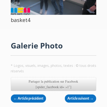
basket4
Galerie Photo
* Logos, visuels, images, photos, textes : © tous droits
réservés
Partager la publication sur Facebook
[spider_facebook id= »1″]
←
Article précédent
Article suivant
→