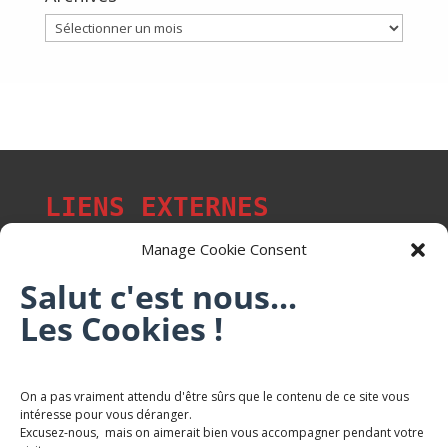
Archives
LIENS EXTERNES
Manage Cookie Consent
Salut c'est nous...
Les Cookies !
Les p'tits citoyens de Mont-Saint-Martin
Trail Saintmartinois Daniel FEITE
On a pas vraiment attendu d'être sûrs que le contenu de ce site vous
intéresse pour vous déranger.
Karaté Mont Saint Martin
Excusez-nous, mais on aimerait bien vous accompagner pendant votre
Terres de mercy - Complexe sportif