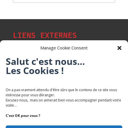
LIENS EXTERNES
Manage Cookie Consent
Salut c'est nous...
Les p'tits citoyens de Mont-Saint-Martin
Les Cookies !
Trail Saintmartinois Daniel FEITE
On a pas vraiment attendu d'être sûrs que le contenu de ce site vous
intéresse pour vous déranger.
Karaté Mont Saint Martin
Excusez-nous, mais on aimerait bien vous accompagner pendant votre
Terres de mercy - Complexe sportif
visite...
C'est OK pour vous ?