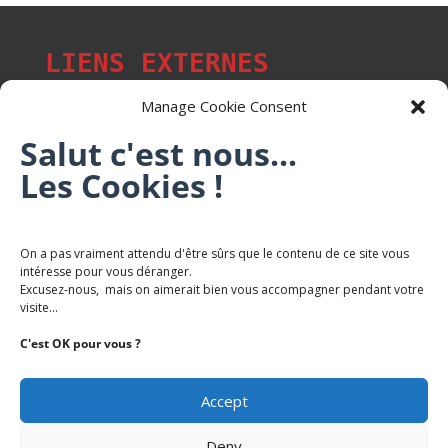
LIENS EXTERNES
Manage Cookie Consent
Salut c'est nous...
Les p'tits citoyens de Mont-Saint-Martin
Les Cookies !
Trail Saintmartinois Daniel FEITE
On a pas vraiment attendu d'être sûrs que le contenu de ce site vous
intéresse pour vous déranger.
Karaté Mont Saint Martin
Excusez-nous, mais on aimerait bien vous accompagner pendant votre
Terres de mercy - Complexe sportif
visite...
C'est OK pour vous ?
Accept
Deny