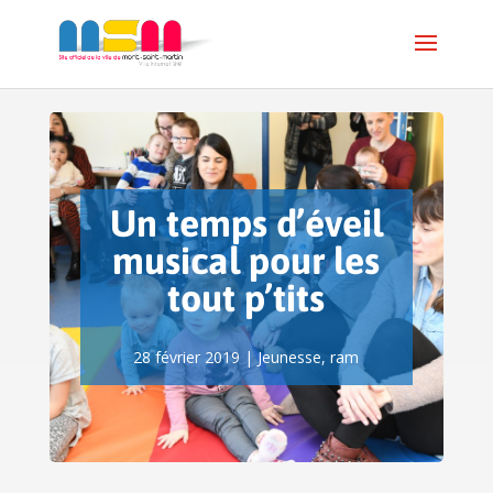
Un temps d’éveil
musical pour les
tout p’tits
28 février 2019
|
Jeunesse
,
ram