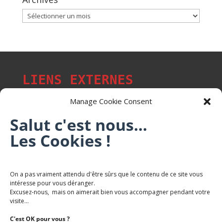
Archives
LIENS EXTERNES
Manage Cookie Consent
Salut c'est nous...
Les p'tits citoyens de Mont-Saint-Martin
Les Cookies !
Trail Saintmartinois Daniel FEITE
On a pas vraiment attendu d'être sûrs que le contenu de ce site vous
intéresse pour vous déranger.
Karaté Mont Saint Martin
Excusez-nous, mais on aimerait bien vous accompagner pendant votre
Terres de mercy - Complexe sportif
visite...
C'est OK pour vous ?