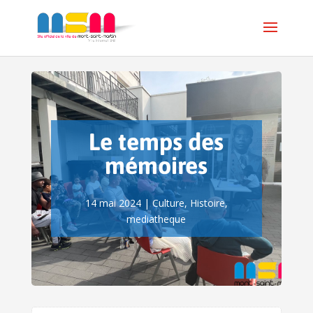
Le temps des
mémoires
14 mai 2024
|
Culture
,
Histoire
,
mediatheque