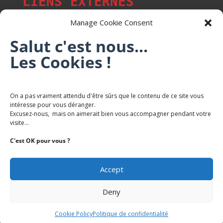
LIENS EXTERNES
Manage Cookie Consent
Salut c'est nous...
Les p'tits citoyens de Mont-Saint-Martin
Les Cookies !
Trail Saintmartinois Daniel FEITE
On a pas vraiment attendu d'être sûrs que le contenu de ce site vous
intéresse pour vous déranger.
Karaté Mont Saint Martin
Excusez-nous, mais on aimerait bien vous accompagner pendant votre
Terres de mercy - Complexe sportif
visite...
C'est OK pour vous ?
Accept
Deny
Copyright Mairie-Montsaintmartin.fr -
Politique de
Confidentialite
Cookie Policy
Politique de confidentialité