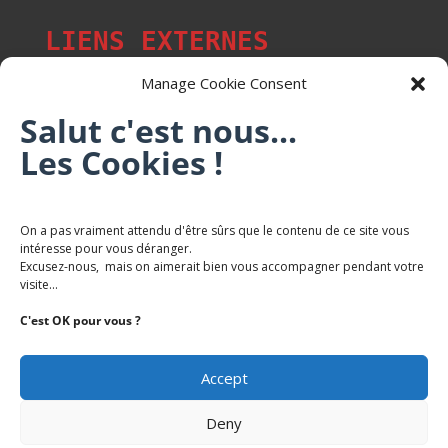
LIENS EXTERNES
Manage Cookie Consent
Salut c'est nous...
Les p'tits citoyens de Mont-Saint-Martin
Les Cookies !
Trail Saintmartinois Daniel FEITE
On a pas vraiment attendu d'être sûrs que le contenu de ce site vous
intéresse pour vous déranger.
Karaté Mont Saint Martin
Excusez-nous, mais on aimerait bien vous accompagner pendant votre
Terres de mercy - Complexe sportif
visite...
C'est OK pour vous ?
Accept
Deny
Copyright Mairie-Montsaintmartin.fr -
Politique de