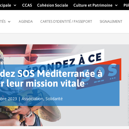
cipale
CCAS
Cohésion Sociale
Culture et Patrimoine
Pôl
TÉS
AGENDA
CARTES D’IDENTITÉ / PASSEPORT
SIGNALEMENT
idez SOS Méditerranée à
r leur mission vitale
bre 2023
|
Association
,
Solidarité