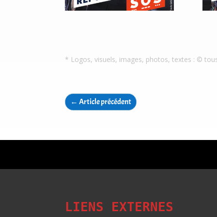
* Logos, visuels, images, photos, textes : © tou
←
Article précédent
LIENS EXTERNES