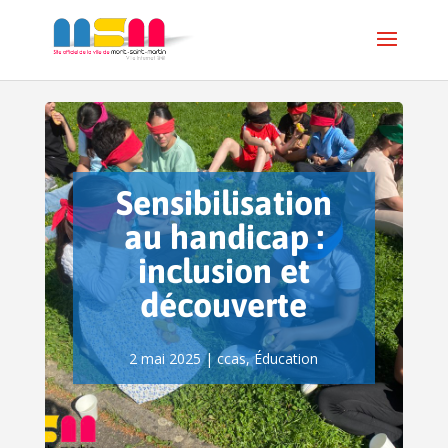
Sensibilisation
au handicap :
inclusion et
découverte
2 mai 2025
|
ccas
,
Éducation