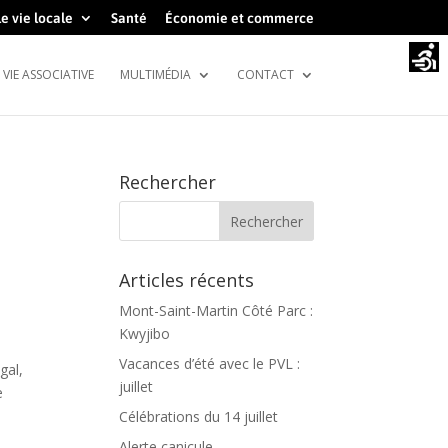
e vie locale
Santé
Économie et commerce
VIE ASSOCIATIVE
MULTIMÉDIA
CONTACT
Rechercher
Articles récents
Mont-Saint-Martin Côté Parc :
Kwyjibo
Vacances d’été avec le PVL :
gal,
juillet
e
Célébrations du 14 juillet
Alerte canicule