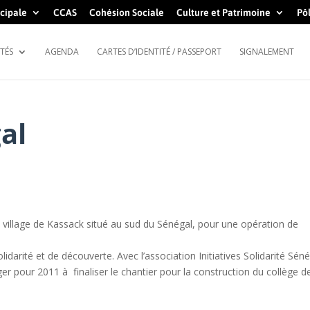
cipale
CCAS
Cohésion Sociale
Culture et Patrimoine
Pôl
TÉS
AGENDA
CARTES D’IDENTITÉ / PASSEPORT
SIGNALEMENT
al
e village de Kassack situé au sud du Sénégal, pour une opération de
idarité et de découverte. Avec l’association Initiatives Solidarité Séné
er pour 2011 à finaliser le chantier pour la construction du collège d