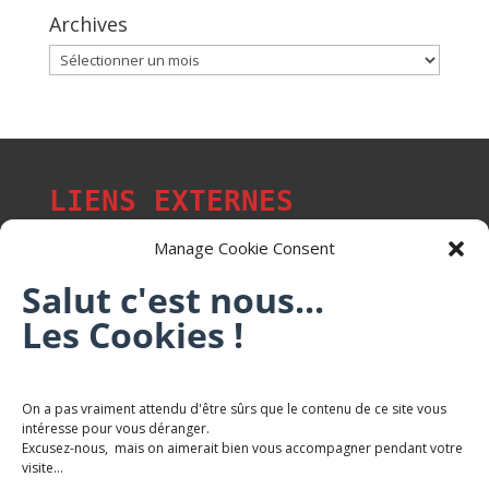
Archives
Archives
LIENS EXTERNES
Manage Cookie Consent
Salut c'est nous...
Les p'tits citoyens de Mont-Saint-Martin
Les Cookies !
Trail Saintmartinois Daniel FEITE
On a pas vraiment attendu d'être sûrs que le contenu de ce site vous
intéresse pour vous déranger.
Karaté Mont Saint Martin
Excusez-nous, mais on aimerait bien vous accompagner pendant votre
Terres de mercy - Complexe sportif
visite...