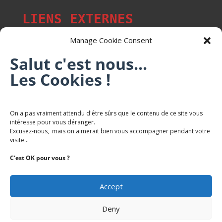
LIENS EXTERNES
Manage Cookie Consent
Salut c'est nous...
Les p'tits citoyens de Mont-Saint-Martin
Les Cookies !
Trail Saintmartinois Daniel FEITE
On a pas vraiment attendu d'être sûrs que le contenu de ce site vous
intéresse pour vous déranger.
Karaté Mont Saint Martin
Excusez-nous, mais on aimerait bien vous accompagner pendant votre
Terres de mercy - Complexe sportif
visite...
C'est OK pour vous ?
Accept
Deny
Copyright Mairie-Montsaintmartin.fr -
Politique de