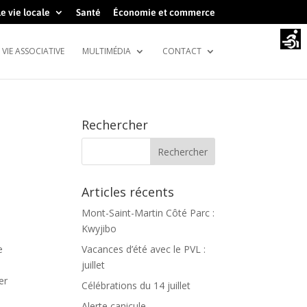
e vie locale
Santé
Économie et commerce
VIE ASSOCIATIVE
MULTIMÉDIA
CONTACT
Rechercher
Articles récents
Mont-Saint-Martin Côté Parc :
Kwyjibo
e
Vacances d’été avec le PVL :
juillet
er
Célébrations du 14 juillet
Alerte canicule