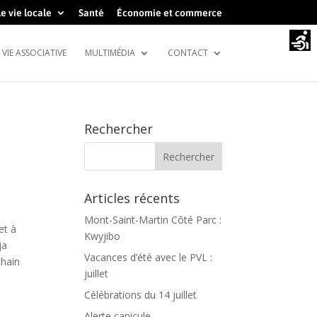
e vie locale
Santé
Économie et commerce
VIE ASSOCIATIVE
MULTIMÉDIA
CONTACT
Rechercher
Articles récents
Mont-Saint-Martin Côté Parc :
 et à
Kwyjibo
ja
Vacances d’été avec le PVL :
chain
juillet
Célébrations du 14 juillet
Alerte canicule