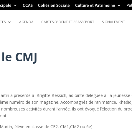
cipale
CCAS
Cohésion Sociale
Culture et Patrimoine
Pôl
TÉS
AGENDA
CARTES D’IDENTITÉ / PASSEPORT
SIGNALEMENT
 le CMJ
artin a présenté à Brigitte Bessich, adjointe déléguée à la jeunesse
roisième numéro de son magazine. Accompagnés de l’animatrice, Khedid
 nombreuses activités durant l’année. Ils ont évoqué l’élection du pro
mai.
t Martin, élève en classe de CE2, CM1,CM2 ou 6e)