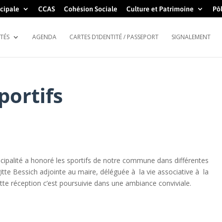
cipale
CCAS
Cohésion Sociale
Culture et Patrimoine
Pôl
TÉS
AGENDA
CARTES D’IDENTITÉ / PASSEPORT
SIGNALEMENT
portifs
nicipalité a honoré les sportifs de notre commune dans différentes
rigitte Bessich adjointe au maire, déléguée à la vie associative à la
ette réception c’est poursuivie dans une ambiance conviviale.