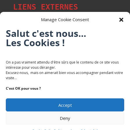
LIENS EXTERNES
Manage Cookie Consent
Salut c'est nous...
Les p'tits citoyens de Mont-Saint-Martin
Les Cookies !
Trail Saintmartinois Daniel FEITE
On a pas vraiment attendu d'être sûrs que le contenu de ce site vous
intéresse pour vous déranger.
Karaté Mont Saint Martin
Excusez-nous, mais on aimerait bien vous accompagner pendant votre
Terres de mercy - Complexe sportif
visite...
C'est OK pour vous ?
Accept
Deny
Copyright Mairie-Montsaintmartin.fr -
Politique de