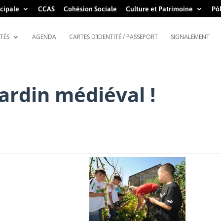
cipale
CCAS
Cohésion Sociale
Culture et Patrimoine
Pôl
TÉS
AGENDA
CARTES D’IDENTITÉ / PASSEPORT
SIGNALEMENT
ardin médiéval !