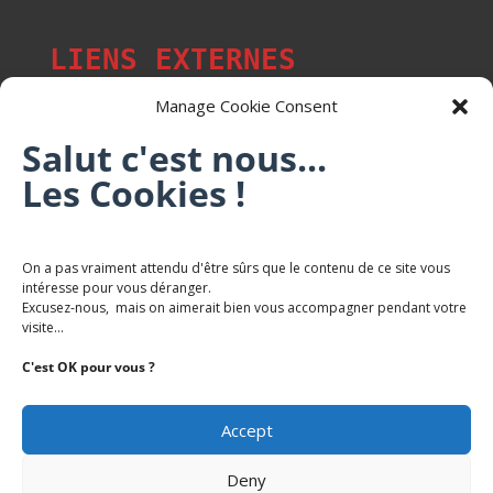
LIENS EXTERNES
Manage Cookie Consent
Salut c'est nous...
Les p'tits citoyens de Mont-Saint-Martin
Les Cookies !
Trail Saintmartinois Daniel FEITE
On a pas vraiment attendu d'être sûrs que le contenu de ce site vous
intéresse pour vous déranger.
Karaté Mont Saint Martin
Excusez-nous, mais on aimerait bien vous accompagner pendant votre
Terres de mercy - Complexe sportif
visite...
C'est OK pour vous ?
Accept
Deny