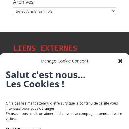
Archives
Archives
LIENS EXTERNES
Manage Cookie Consent
Salut c'est nous...
Les p'tits citoyens de Mont-Saint-Martin
Les Cookies !
Trail Saintmartinois Daniel FEITE
On a pas vraiment attendu d'être sûrs que le contenu de ce site vous
intéresse pour vous déranger.
Karaté Mont Saint Martin
Excusez-nous, mais on aimerait bien vous accompagner pendant votre
Terres de mercy - Complexe sportif
visite...