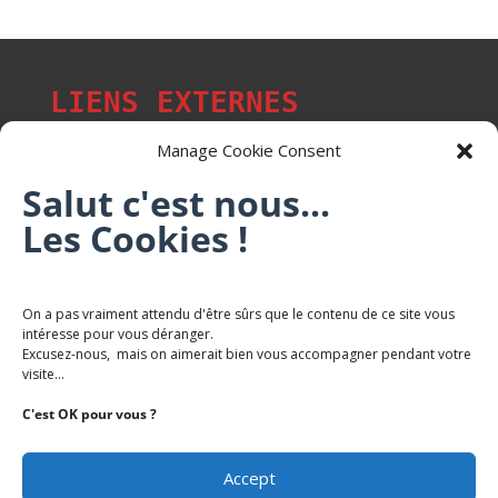
LIENS EXTERNES
Manage Cookie Consent
Salut c'est nous...
Les p'tits citoyens de Mont-Saint-Martin
Les Cookies !
Trail Saintmartinois Daniel FEITE
On a pas vraiment attendu d'être sûrs que le contenu de ce site vous
intéresse pour vous déranger.
Karaté Mont Saint Martin
Excusez-nous, mais on aimerait bien vous accompagner pendant votre
Terres de mercy - Complexe sportif
visite...
C'est OK pour vous ?
Accept