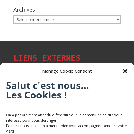
Archives
Archives
LIENS EXTERNES
Manage Cookie Consent
Salut c'est nous...
Les p'tits citoyens de Mont-Saint-Martin
Les Cookies !
Trail Saintmartinois Daniel FEITE
On a pas vraiment attendu d'être sûrs que le contenu de ce site vous
intéresse pour vous déranger.
Karaté Mont Saint Martin
Excusez-nous, mais on aimerait bien vous accompagner pendant votre
Terres de mercy - Complexe sportif
visite...