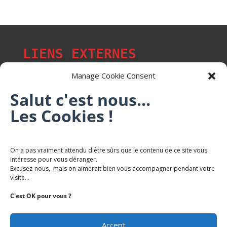
LIENS EXTERNES
Manage Cookie Consent
Salut c'est nous...
Les p'tits citoyens de Mont-Saint-Martin
Les Cookies !
Trail Saintmartinois Daniel FEITE
On a pas vraiment attendu d'être sûrs que le contenu de ce site vous
intéresse pour vous déranger.
Karaté Mont Saint Martin
Excusez-nous, mais on aimerait bien vous accompagner pendant votre
Terres de mercy - Complexe sportif
visite...
C'est OK pour vous ?
Accept