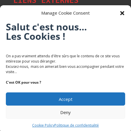
LIENS EXTERNES
Manage Cookie Consent
Salut c'est nous...
Les p'tits citoyens de Mont-Saint-Martin
Les Cookies !
Trail Saintmartinois Daniel FEITE
On a pas vraiment attendu d'être sûrs que le contenu de ce site vous
intéresse pour vous déranger.
Karaté Mont Saint Martin
Excusez-nous, mais on aimerait bien vous accompagner pendant votre
Terres de mercy - Complexe sportif
visite...
C'est OK pour vous ?
Accept
Deny
Copyright Mairie-Montsaintmartin.fr -
Politique de
Confidentialite
Cookie Policy
Politique de confidentialité