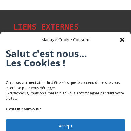
LIENS EXTERNES
Manage Cookie Consent
Salut c'est nous...
Les p'tits citoyens de Mont-Saint-Martin
Les Cookies !
Trail Saintmartinois Daniel FEITE
On a pas vraiment attendu d'être sûrs que le contenu de ce site vous
intéresse pour vous déranger.
Karaté Mont Saint Martin
Excusez-nous, mais on aimerait bien vous accompagner pendant votre
Terres de mercy - Complexe sportif
visite...
C'est OK pour vous ?
Accept