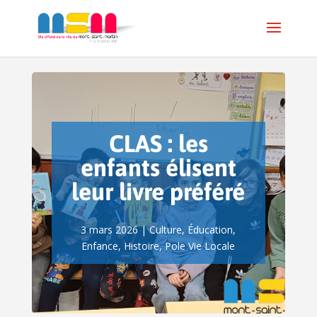
CLAS : les
enfants élisent
leur livre préféré
3 mars 2026
|
Culture
,
Éducation
,
Enfance
,
Histoire
,
Pole Vie Locale