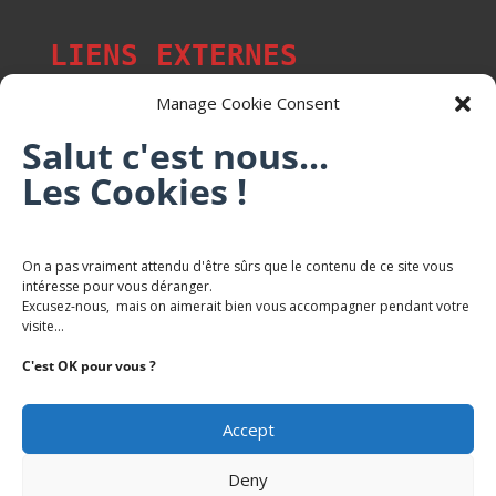
LIENS EXTERNES
Manage Cookie Consent
Salut c'est nous...
Les p'tits citoyens de Mont-Saint-Martin
Les Cookies !
Trail Saintmartinois Daniel FEITE
On a pas vraiment attendu d'être sûrs que le contenu de ce site vous
intéresse pour vous déranger.
Karaté Mont Saint Martin
Excusez-nous, mais on aimerait bien vous accompagner pendant votre
Terres de mercy - Complexe sportif
visite...
C'est OK pour vous ?
Accept
Deny