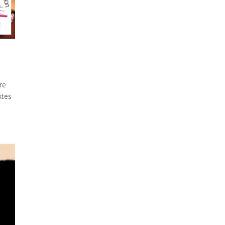
re
xtes