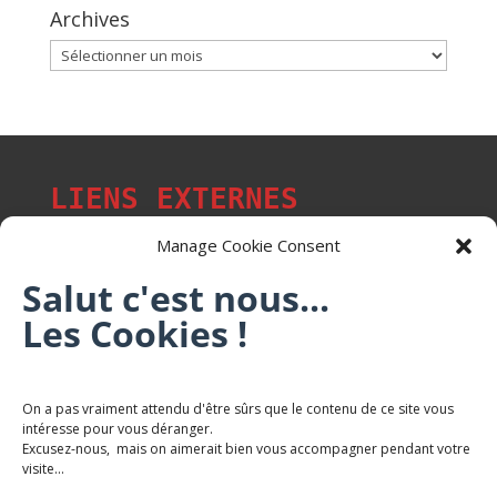
Archives
Archives
LIENS EXTERNES
Manage Cookie Consent
Salut c'est nous...
Les Cookies !
Les p'tits citoyens de Mont-Saint-Martin
Trail Saintmartinois Daniel FEITE
On a pas vraiment attendu d'être sûrs que le contenu de ce site vous
intéresse pour vous déranger.
Karaté Mont Saint Martin
Excusez-nous, mais on aimerait bien vous accompagner pendant votre
Terres de mercy - Complexe sportif
visite...