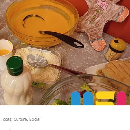
n
,
ccas
,
Culture
,
Social