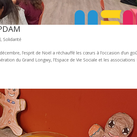
’OPDAM
l
,
Solidarité
écembre, l’esprit de Noël a réchauffé les cœurs à l’occasion d’un go
mération du Grand Longwy, l’Espace de Vie Sociale et les associations