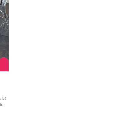
. Le
du