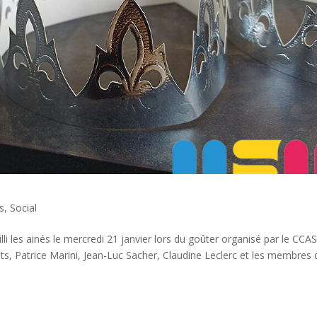
s
,
Social
i les ainés le mercredi 21 janvier lors du goûter organisé par le CCAS
s, Patrice Marini, Jean-Luc Sacher, Claudine Leclerc et les membres 