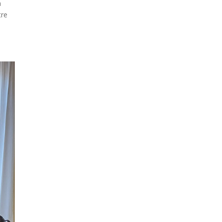
a
tre