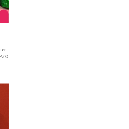
ûter
 PZ’O