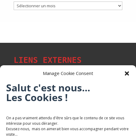
Archives
LIENS EXTERNES
Manage Cookie Consent
Salut c'est nous...
Les p'tits citoyens de Mont-Saint-Martin
Les Cookies !
Trail Saintmartinois Daniel FEITE
On a pas vraiment attendu d'être sûrs que le contenu de ce site vous
intéresse pour vous déranger.
Karaté Mont Saint Martin
Excusez-nous, mais on aimerait bien vous accompagner pendant votre
Terres de mercy - Complexe sportif
visite...