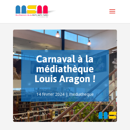
Carnaval à la
médiathèque
Louis Aragon !
14 février 2024
|
mediatheque