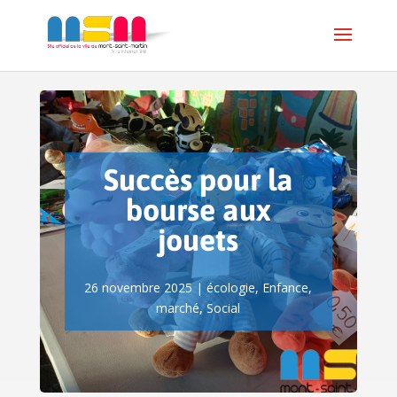
Succès pour la
bourse aux
jouets
26 novembre 2025
|
écologie
,
Enfance
,
marché
,
Social