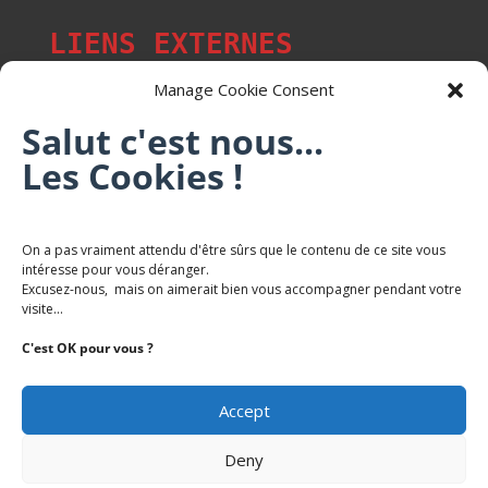
LIENS EXTERNES
Manage Cookie Consent
Salut c'est nous...
Les p'tits citoyens de Mont-Saint-Martin
Les Cookies !
Trail Saintmartinois Daniel FEITE
On a pas vraiment attendu d'être sûrs que le contenu de ce site vous
intéresse pour vous déranger.
Karaté Mont Saint Martin
Excusez-nous, mais on aimerait bien vous accompagner pendant votre
Terres de mercy - Complexe sportif
visite...
C'est OK pour vous ?
Accept
Deny
Copyright Mairie-Montsaintmartin.fr -
Politique de