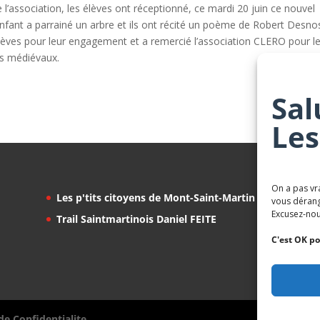
e l’association, les élèves ont réceptionné, ce mardi 20 juin ce nouvel
fant a parrainé un arbre et ils ont récité un poème de Robert Desno
s élèves pour leur engagement et a remercié l’association CLERO pour l
ns médiévaux.
Sal
Les
On a pas vr
Les p'tits citoyens de Mont-Saint-Martin
vous dérang
Excusez-nou
Trail Saintmartinois Daniel FEITE
C'est OK po
de Confidentialite