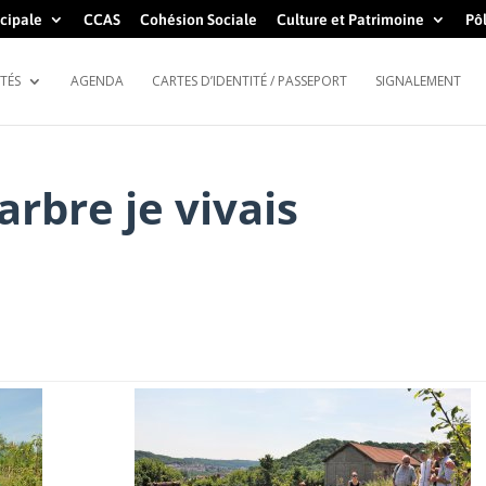
cipale
CCAS
Cohésion Sociale
Culture et Patrimoine
Pôl
TÉS
AGENDA
CARTES D’IDENTITÉ / PASSEPORT
SIGNALEMENT
rbre je vivais