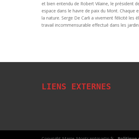
et bien entendu de Robert Vilaine, le président d
espace dans le havre de paix du Mont. Chaque en
la nature. Serge De Carli a vivement félicité le
travail incommensurable effectué dans les jardi
LIENS EXTERNES
Copyright Mairie-Montsaintmartin.fr -
Politique 