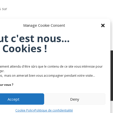
s sur
e
Manage Cookie Consent
ut c'est nous...
 Cookies !
aiment attendu d'être sûrs que le contenu de ce site vous intéresse pour
Karaté Mont Saint Martin
er.
s, mais on aimerait bien vous accompagner pendant votre visite...
Terres de mercy - Complexe sportif
ur vous ?
Accept
Deny
Cookie Policy
Politique de confidentialité