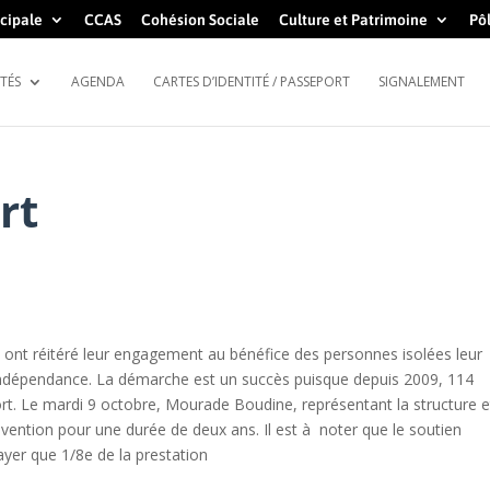
cipale
CCAS
Cohésion Sociale
Culture et Patrimoine
Pôl
TÉS
AGENDA
CARTES D’IDENTITÉ / PASSEPORT
SIGNALEMENT
rt
té ont réitéré leur engagement au bénéfice des personnes isolées leur
 indépendance. La démarche est un succès puisque depuis 2009, 114
ort. Le mardi 9 octobre, Mourade Boudine, représentant la structure e
vention pour une durée de deux ans. Il est à noter que le soutien
ayer que 1/8e de la prestation