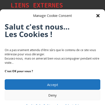
LIENS EXTERNES
Manage Cookie Consent
Salut c'est nous...
Les p'tits citoyens de Mont-Saint-Martin
Les Cookies !
Trail Saintmartinois Daniel FEITE
On a pas vraiment attendu d'être sûrs que le contenu de ce site vous
intéresse pour vous déranger.
Karaté Mont Saint Martin
Excusez-nous, mais on aimerait bien vous accompagner pendant votre
Terres de mercy - Complexe sportif
visite...
C'est OK pour vous ?
Accept
Deny
Copyright Mairie-Montsaintmartin.fr -
Politique de