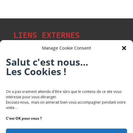
LIENS EXTERNES
Manage Cookie Consent
Salut c'est nous...
Les p'tits citoyens de Mont-Saint-Martin
Les Cookies !
Trail Saintmartinois Daniel FEITE
On a pas vraiment attendu d'être sûrs que le contenu de ce site vous
intéresse pour vous déranger.
Karaté Mont Saint Martin
Excusez-nous, mais on aimerait bien vous accompagner pendant votre
Terres de mercy - Complexe sportif
visite...
C'est OK pour vous ?