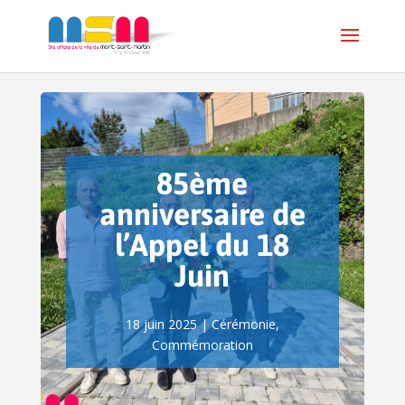
85ème
anniversaire de
l’Appel du 18
Juin
18 juin 2025
|
Cérémonie
,
Commémoration