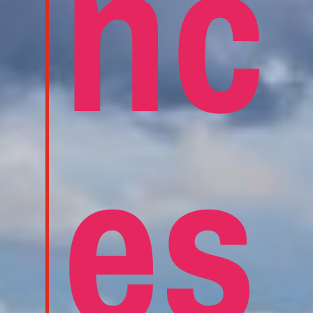
nc
es