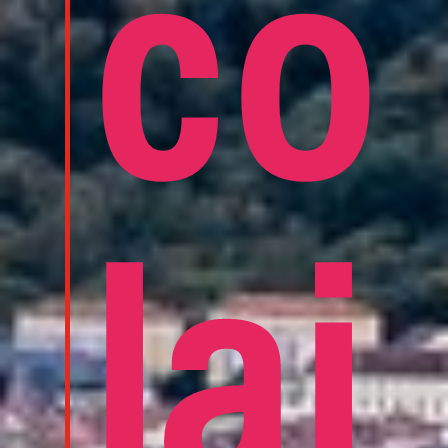
co
lai