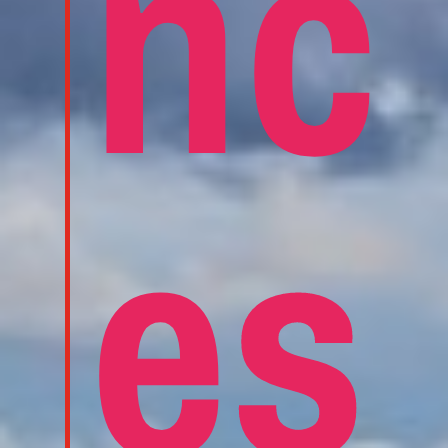
nc
es