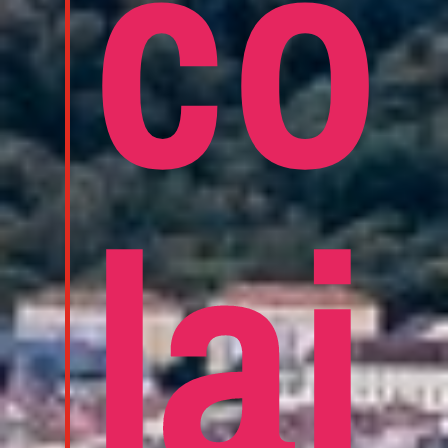
co
lai